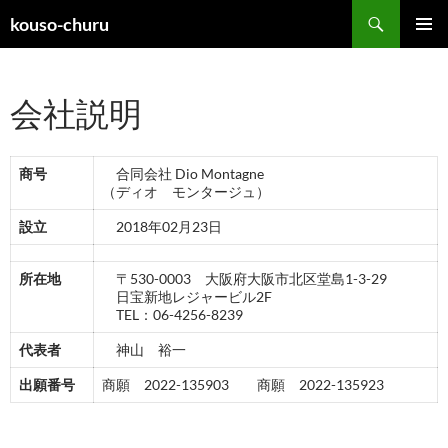
検
kouso-churu
索
コ
メインメ
ン
ニュー
テ
会社説明
ン
ツ
へ
ス
商号
合同会社 Dio Montagne
キ
（ディオ モンタージュ）
ッ
設立
2018年02月23日
プ
所在地
〒530-0003 大阪府大阪市北区堂島1-3-29
日宝新地レジャービル2F
TEL：06-4256-8239
代表者
神山 裕一
出願番号
商願 2022-135903 商願 2022-135923